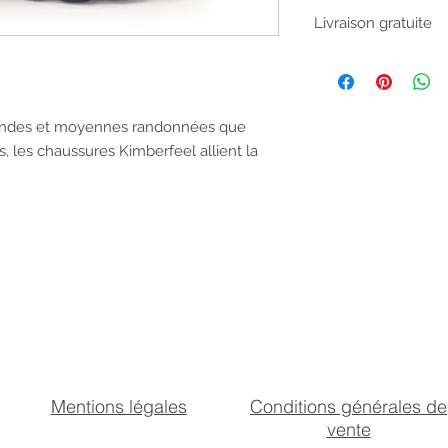
Tige
Livraison gratuite
Aucun miminum de c
bénéficier de la livr
d'avis ou si votre 
vous disposez d'un d
randes et moyennes randonnées que
Doublure
livraison pour nous
, les chaussures Kimberfeel allient la
Semelle
Mentions légales
Conditions générales de
vente