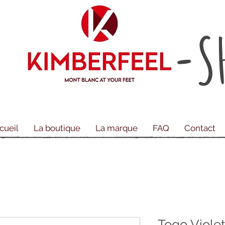
-S
cueil
La boutique
La marque
FAQ
Contact
Togo Viole