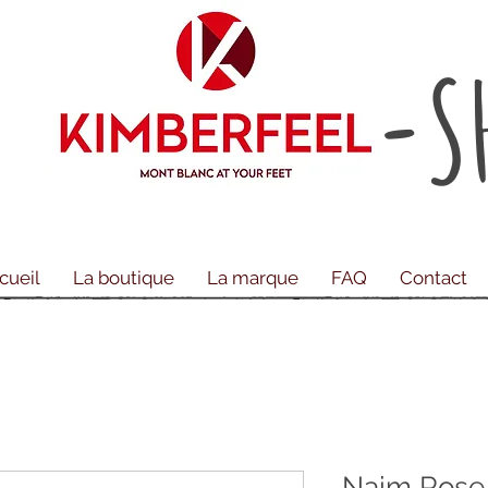
-S
cueil
La boutique
La marque
FAQ
Contact
Naim Rose