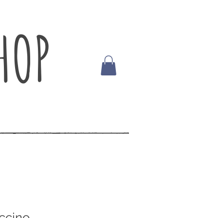
HOP
ccino