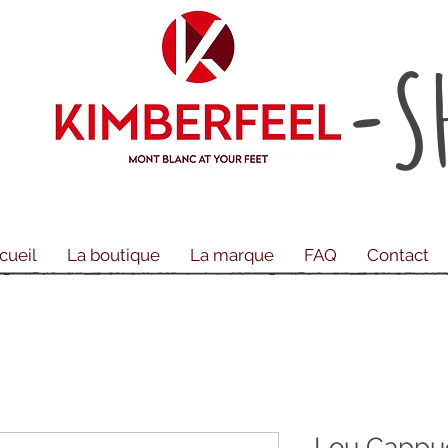
-S
cueil
La boutique
La marque
FAQ
Contact
Lou Cappu