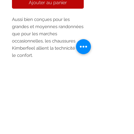
Ajouter au panier
Aussi bien conçues pour les 
grandes et moyennes randonnées 
que pour les marches 
occasionnelles, les chaussures 
Kimberfeel allient la technicité et 
le confort. 
Conseil pointure : Prenez votre 
pointure habituelle
Descriptif
Tige
Polyester et renfort
Livraison gratuite
polyurethane
Aucun miminum de commande
Doublure
Doublure textile
n'est nécessaire pour bénéficier de