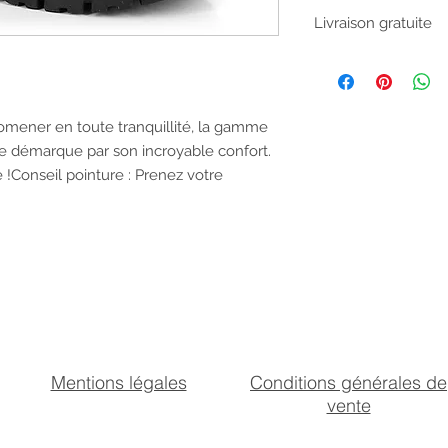
Tige
Livraison gratuite
Doublure
Aucun miminum de c
bénéficier de la livr
Semelle de propre
d'avis ou si votre 
vous disposez d'un d
mener en toute tranquillité, la gamme 
Semelle
livraison pour nous
démarque par son incroyable confort. 
!Conseil pointure : Prenez votre 
Mentions légales
Conditions générales de
vente