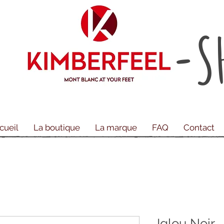
-S
cueil
La boutique
La marque
FAQ
Contact
Iglou Noir