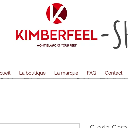
-S
cueil
La boutique
La marque
FAQ
Contact
Gloria Car