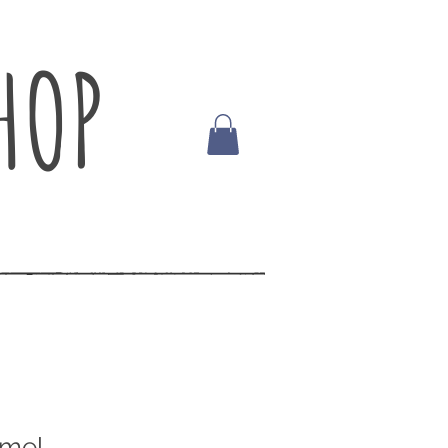
HOP
amel