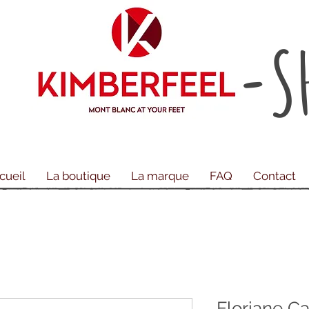
-S
cueil
La boutique
La marque
FAQ
Contact
Floriane C