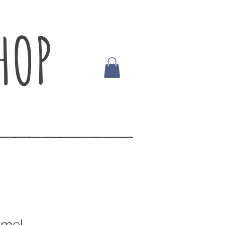
HOP
amel