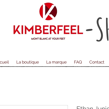
-S
cueil
La boutique
La marque
FAQ
Contact
Ethan Junio