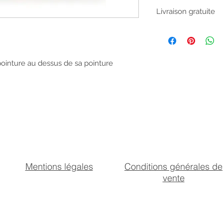
Tige
Livraison gratuite
Aucun miminum de c
bénéficier de la livr
d'avis ou si votre 
vous disposez d'un d
pointure au dessus de sa pointure
livraison pour nous
Doublure
Semelle
Mentions légales
Conditions générales de
vente