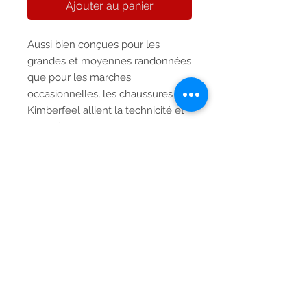
Ajouter au panier
Aussi bien conçues pour les
grandes et moyennes randonnées
que pour les marches
occasionnelles, les chaussures
Kimberfeel allient la technicité et
le confort.
Descriptif
Tige
Livraison gratuite
Tige nylon mesh et
renforts
Aucun miminum de commande
polyturéthane
n'est nécessaire pour bénéficier de
Système de serrage
la livraison gratuite. Si vous changez