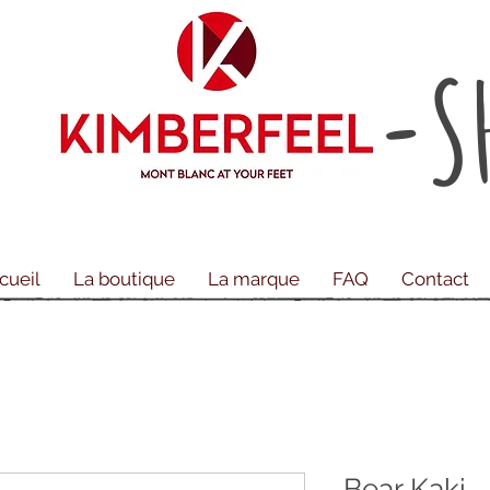
-S
cueil
La boutique
La marque
FAQ
Contact
Bear Kaki