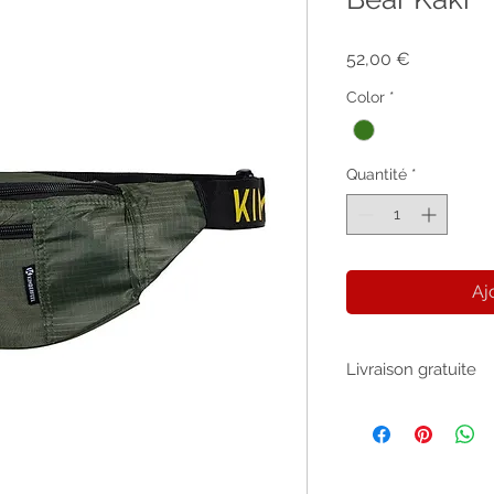
Prix
52,00 €
Color
*
Quantité
*
Aj
Livraison gratuite
Aucun miminum de c
bénéficier de la livr
d'avis ou si votre 
vous disposez d'un d